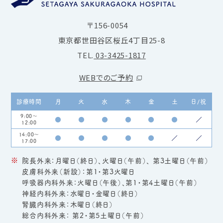
〒156-0054
東京都世田谷区桜丘4丁目25-8
TEL.
03-3425-1817
WEBでのご予約
診療時間
月
火
水
木
金
土
日/祝
9:00～
●
●
●
●
●
●
／
12:00
14:00～
●
●
●
●
●
／
／
17:00
院長外来：月曜日（終日）、火曜日（午前）、 第3土曜日（午前）
皮膚科外来（新設）：第1・第3火曜日
呼吸器内科外来：火曜日（午後）、第1・第4土曜日（午前）
神経内科外来：水曜日・金曜日（終日）
腎臓内科外来：木曜日（終日）
総合内科外来： 第2・第5土曜日（午前）