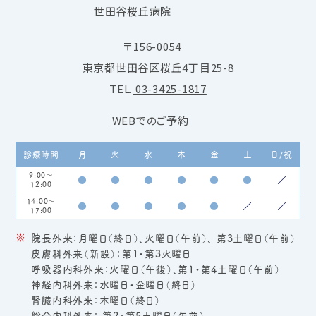
〒156-0054
東京都世田谷区桜丘4丁目25-8
TEL.
03-3425-1817
WEBでのご予約
診療時間
月
火
水
木
金
土
日/祝
9:00～
●
●
●
●
●
●
／
12:00
14:00～
●
●
●
●
●
／
／
17:00
院長外来：月曜日（終日）、火曜日（午前）、 第3土曜日（午前）
皮膚科外来（新設）：第1・第3火曜日
呼吸器内科外来：火曜日（午後）、第1・第4土曜日（午前）
神経内科外来：水曜日・金曜日（終日）
腎臓内科外来：木曜日（終日）
総合内科外来： 第2・第5土曜日（午前）