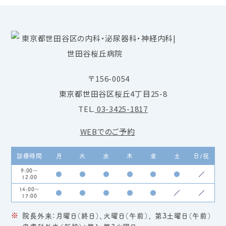
〒156-0054
東京都世田谷区桜丘4丁目25-8
TEL.
03-3425-1817
WEBでのご予約
診療時間
月
火
水
木
金
土
日/祝
9:00～
●
●
●
●
●
●
／
12:00
14:00～
●
●
●
●
●
／
／
17:00
院長外来：月曜日（終日）、火曜日（午前）、 第3土曜日（午前）