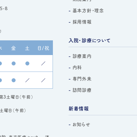
-8
基本方針・理念
採用情報
入院・診療について
木
金
土
日/祝
診療案内
●
●
●
／
内科
専門外来
●
●
／
／
訪問診療
 第3土曜日（午前）
新着情報
土曜日（午前）
お知らせ